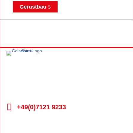
Gerüstbau
GEISELHART
info@anton-geiselhart.de

+49(0)7121 9233
Datenschutz