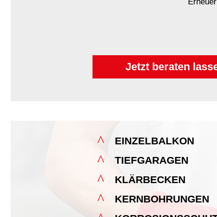
Erneuer
Jetzt beraten lass
^
EINZELBALKON
^
TIEFGARAGEN
^
KLÄRBECKEN
^
KERNBOHRUNGEN