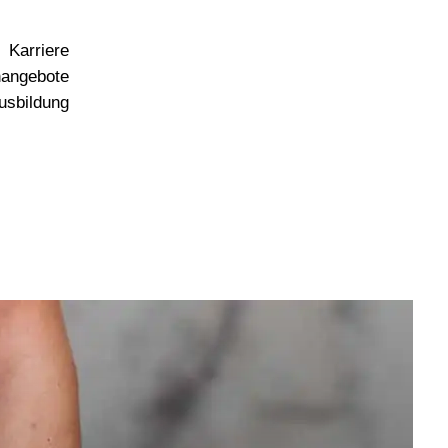
Karriere
nangebote
usbildung