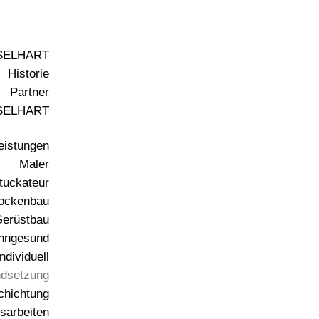
SELHART
Historie
Partner
ISELHART
eistungen
Maler
tuckateur
ockenbau
erüstbau
hngesund
ndividuell
ndsetzung
chichtung
sarbeiten