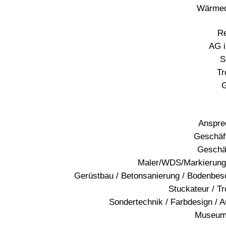
Wärme
R
AG i
S
Tr
G
Anspre
Geschäf
Geschäf
Maler/WDS/Markierung
Gerüstbau / Betonsanierung / Bodenbes
Stuckateur / T
Sondertechnik / Farbdesign / A
Museum+