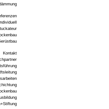
dämmung
eferenzen
ndividuell
tuckateur
ockenbau
erüstbau
Kontakt
chpartner
tsführung
tsleitung
sarbeiten
chichtung
rockenbau
usbildung
Stiftung