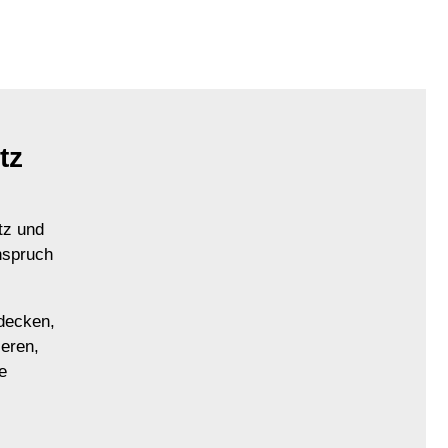
tz
tz und
anspruch
decken,
ieren,
e