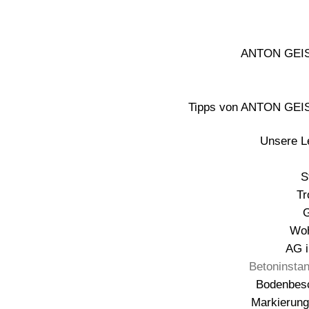
ANTON GEI
Tipps von ANTON GE
Unsere L
S
Tr
G
Wo
AG i
Betoninsta
Bodenbes
Markierung