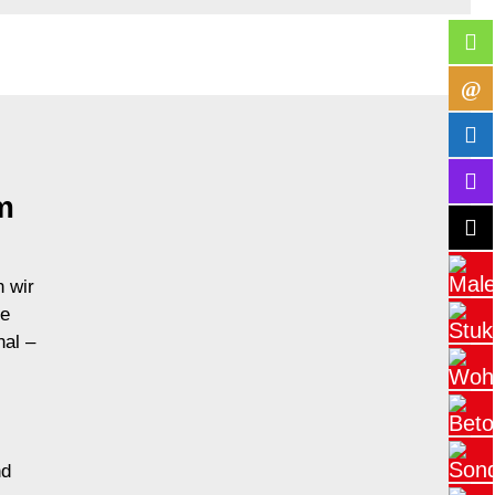
m
n wir
ge
nal –
nd